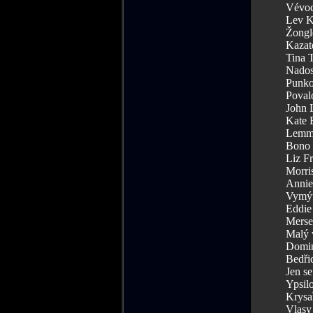
Vévod
Lev K
Žongl
Kazat
Tina T
Nados
Punko
Poval
John 
Kate 
Lemmy
Bono 
Liz Fr
Morri
Annie
Vymýt
Eddie
Merse
Malý v
Doming
Bedřic
Jen se
Ypsilo
Krysař
Vlasy 