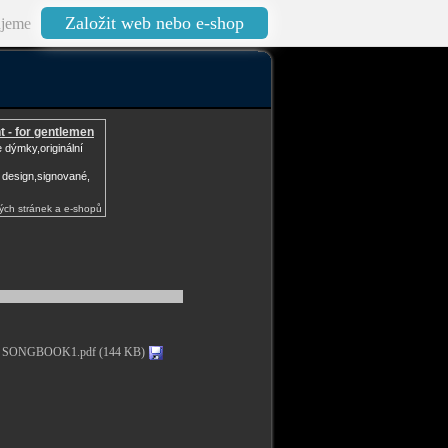
Založit web nebo e-shop
jeme
t - for gentlemen
e dýmky,originální
 design,signované,
ých stránek a e-shopů
-
SONGBOOK1.pdf (144 KB)