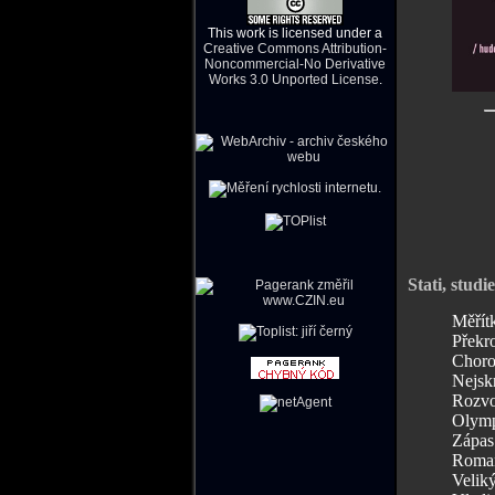
This work is licensed under a
Creative Commons Attribution-
Noncommercial-No Derivative
Works 3.0 Unported License
.
Stati, stud
Měřít
Překro
Choro
Nejskr
Rozvo
Olymp
Zápas 
Roman
Veliký