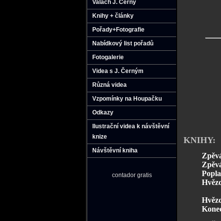
Valach J. Černý
Knihy + články
Pořady+Fotografie
Nabídkový list pořadů
Fotogalerie
Videa s J. Černým
Různá videa
Vzpomínky na Houpačku
Odkazy
Ilustrační videa k návštěvní
knize
KNIHY:
Návštěvní kniha
Zpěvá
Zpěvá
Popla
contador gratis
Hvězd
Hvězd
Konec