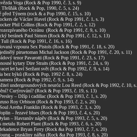
hvězda Vega (Rock & Pop 1990, č. 3, s. 9)
 Třešňák (Rock & Pop, 1990, č. 5, s. 24)
é před Týnem (rock & a Pop 1990, č. 15, s. 10)
ockers de Václav Havel (Rock & Pop 1991, č. 1, s. 3)
ocker Phil Collins (Rock & Pop 1991, č. 2, s. 12)
rozezpívaného Oceánu (Rock & Pop 1991, č. 9, s. 10)
cký beránek Paul Simon (Rock & Pop 1991, č. 12, s. 13)
 Tull (Rock & Pop 1991, č. 16, s. 16)
lovaná vzpoura Sex Pistols (Rock & Pop 1991, č. 18, s. 20)
jedinělý piruetoman Michal Jackson (Rock & Pop 1991, č. 20, s. 11)
ádový tenor Pavarotti (Rock & Pop 1991, č. 23, s. 17)
nosné kytary Dire Straits (Rock & Pop 1991, č. 24, s. 9)
acet let baví Seržant svět (Rock & Pop 1992, č. 9, s. 14)
da bez býků (Rock & Pop, 1992 č. 8, s. 24)
namera (Rock & Pop 1992, č. 9, s. 14)
žitel undergroundových neuróz Lou Reed (Rock & Pop 1992, č. 10, s.
ění? Curýrování? (Rock & Pop 1993, č. 19, s. 13)
Presley – Džíp i cadillac (Rock & Pop 1993, č. 1, s. 20)
ruso Roy Orbison (Rock & Pop 1993, č. 2, s. 20)
Soul Aretha Franklin (Rock & Pop 1993, č. 3, s. 20)
Joplin – řezavé blues (Rock & Pop 1993, č. 4, s. 20)
ylan – Havranův nápěv (Rock & Pop 1993, č. 5, s. 20)
 metalu Robert Plant (Rock & Pop 1993, č. 6, s. 20)
dekadence Bryan Ferry (Rock &a Pop 1993, č. 7, s. 20)
Young – praskliny nářku (Rock &a Pop 1993, č. 8, s. 20)