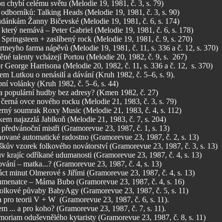
 chybí celému světu (Melodie 19, 1981, č. 3, s. 79)
odborníků: Talking Heads (Melodie 19, 1981, č. 3, s. 90)
udánkám Žanny Bičevské (Melodie 19, 1981, č. 6, s. 174)
 který nemává – Peter Gabriel (Melodie 19, 1981, č. 6, s. 178)
Springsteen + zaslíbený rock (Melodie 19, 1981, č. 9, s. 270)
neyho farma nápěvů (Melodie 19, 1981, č. 11, s. 336 a č. 12, s. 370)
né talenty vcházejí Portou (Melodie 20, 1982, č. 9, s. 267)
r George Harrisona (Melodie 20, 1982, č. 11, s. 336 a č. 12, s. 370)
em Lutkou o nenásilí a dávání (Kruh 1982, č. 5–6, s. 9).
ní volánky (Kruh 1982, č. 5–6, s. 44)
ka populární hudby bez adresy? (Kmen 1982, č. 27)
černá ovce nového rocku (Melodie 21, 1983, č. 3, s. 79)
rný soumrak Roxy Music (Melodie 21, 1983, č. 4, s. 112)
em najazzlá Jablkoň (Melodie 21, 1983, č. 7, s. 204)
 předvánoční mistři (Gramorevue 23, 1987, č. 1, s. 13)
ované automatické radostno (Gramorevue 23, 1987, č. 2, s. 13)
škův vzorek folkového novátorství (Gramorevue 23, 1987, č. 3, s. 13)
v krajíc odříkané udumanosti (Gramorevue 23, 1987, č. 4, s. 13)
vání – matka...? (Gramorevue 23, 1987, č. 4, s. 13)
ct minut Olmerové s Jiřími (Gramorevue 23, 1987, č. 4, s. 13)
menatce – Máma Bubo (Gramorevue 23, 1987, č. 4, s. 16)
olkové půvaby BabyAgy (Gramorevue 23, 1987, č. 5, s. 11)
 pro teorii V + W (Gramorevue 23, 1987, č. 6, s. 11).
m ... a pro koho? (Gramorevue 23, 1987, č. 7, s. 11).
moriam oduševnělého kytaristy (Gramorevue 23, 1987, č. 8, s. 11)