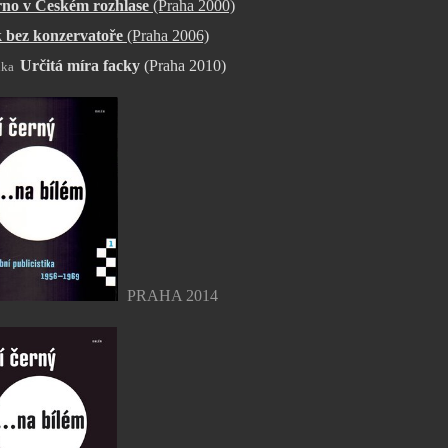
no v Českém rozhlase
(Praha 2000)
k bez konzervatoře
(Praha 2006)
Určitá míra facky
(Praha 2010)
PRAHA 2014