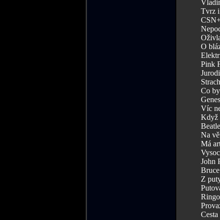
Vladim
Tvrz 
CSN+Y
Nepoc
Oživla
O bláz
Elektr
Pink F
Jurodi
Strach
Co by
Genesi
Víc ne
Když s
Beatle
Na vě
Má art
Vysock
John P
Bruce 
Z puty
Putová
Ringo 
Prova
Cesta