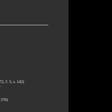
 č. 5, s. 142)
)
 370)