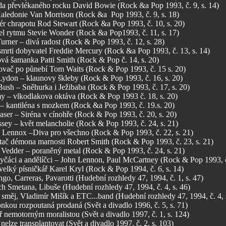
a převlékaného rocku David Bowie (Rock &a Pop 1993, č. 9, s. 14)
aledonie Van Morrison (Rock &a Pop 1993, č. 9, s. 18)
ér chrapotu Rod Stewart (Rock &a Pop 1993, č. 10, s. 20)
el rytmu Stevie Wonder (Rock &a Pop1993, č. 11, s. 17)
urner – divá radost (Rock & Pop 1993, č. 12, s. 28)
mrti dobyvatel Freddie Mercury (Rock &a Pop 1993, č. 13, s. 14)
vá šamanka Patti Smith (Rock & Pop č. 14, s. 20)
ovač po půnebí Tom Waits (Rock & Pop 1993, č. 15 s. 20)
Lydon – klaunovy škleby (Rock & Pop 1993, č. 16, s. 20)
Bush – Sněhurka i Ježibaba (Rock & Pop 1993, č. 17, s. 20)
 – vlkodlakova oktáva (Rock & Pop 1993 č. 18, s. 20)
– kantiléna s mozkem (Rock &a Pop 1993, č. 19.s. 20)
aser – Siréna v cínohře (Rock & Pop 1993, č. 20, s. 20)
ssey – květ melancholie (Rock & Pop 1993, č. 24, s. 21)
 Lennox –Diva pro všechno (Rock & Pop 1993, č. 22, s. 21)
ač démona marnosti Robert Smith (Rock & Pop 1993, č. 23, s. 21)
 Vedder – poraněný metal (Rock & Pop 1993, č. 24, s. 21)
yčáci a andělíčci – John Lennon, Paul McCartney (Rock & Pop 1993, č.
elký písničkář Karel Kryl (Rock & Pop 1994, č. 6, s. 14)
o, Carreras, Pavarotti (Hudební rozhledy 47, 1994, č. 1, s. 47)
h Smetana, Libuše (Hudební rozhledy 47, 1994, č. 4, s. 46)
 směj, Vladimír Mišík a ETC...band (Hudební rozhledy 47, 1994, č. 4, 
nkou rozpoutaná prodaná (Svět a divadlo 1996, č. 5, s. 71)
 nemotorným moralistou (Svět a divadlo 1997, č. 1, s. 124)
nelze transplantovat (Svět a divadlo 1997, č. 2, s. 103)