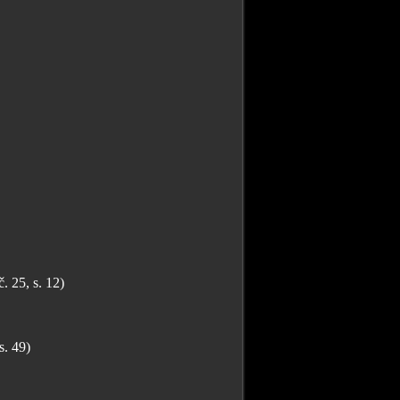
 25, s. 12)
s. 49)