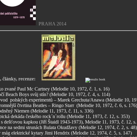
PRAHA 2014
ie, články, recenze:
ko zvané Paul Mc Cartney (Melodie 10, 1972, č. 1, s. 16)
čí Beach Boys svůj stín? (Melodie 10, 1972, č. 4, s. 114)
vod polských experimentů – Marek Grechuta/Anawa (Melodie 10, 1972,
omnější čtvrtina Beatles – Ringo Starr (Melodie 10, 1972, č. 6, s. 176
dněný Niemen (Melodie 11, 1973, č. 11, s. 336)
ická dekáda českého rock´n´rollu (Melodie 11, 1973, č. 12, s. 353)
s dešťovou kapkou (Jiří Štaidl 1943-1973), Melodie 11, 1973, č. 12, s.
ce na sedmi strunách Bulata Okudžavy (Melodie 12, 1974, č. 2, s. 48)
 mág elektrické kytary Jimi Hendrix (Melodie 12, 1974, č. 5, s. 147)