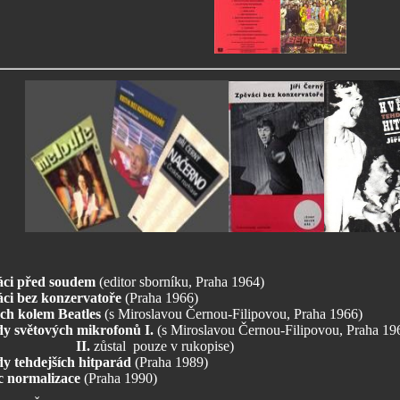
ci před soudem
(editor sborníku, Praha 1964)
ci bez konzervatoře
(Praha 1966)
ch kolem Beatles
(s Miroslavou Černou-Filipovou, Praha 1966)
y světových mikrofonů I.
(s Miroslavou Černou-Filipovou, Praha 19
II.
zůstal pouze v rukopise)
y tehdejších hitparád
(Praha 1989)
 normalizace
(Praha 1990)