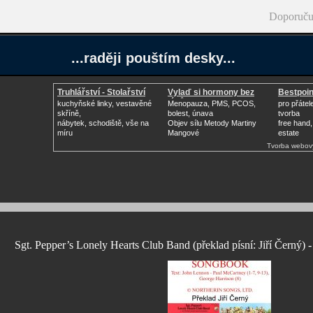
Doporuču
...raději pouštím desky...
Truhlářství - Stolařství
Vylaď si hormony bez
Bestpoin
léků
kuchyňské linky, vestavěné
Menopauza, PMS, PCOS,
pro přátel
skříně,
bolest, únava
tvorba
nábytek, schodiště, vše na
Objev sílu Metody Martiny
free hand,
míru
Mangové
estate
Tvorba webov
Sgt. Pepper’s Lonely Hearts Club Band (překlad písní: Jiří Černý) 