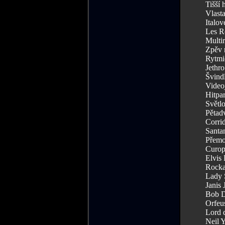
Tišší 
Vlasta
Italov
Les R
Multir
Zpěv 
Rytmi
Jethro
Švind
Video
Hitpar
Světlo
Pětadv
Corri
Santa
Přemo
Curop
Elvis 
Rocka
Lady 
Janis 
Bob D
Orfeus
Lord 
Neil 