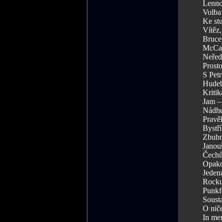
Lennon
Volba 
Ke st
Vítěz,
Bruce 
McCart
Neředě
Prosto
S Petr
Hudeb
Kriti
Jam – 
Nádhe
Pravěk
Bystří
Zbubn
Janou
Čechů
Opako
Jedená
Rocku
Punkf
Sousta
O niče
In me