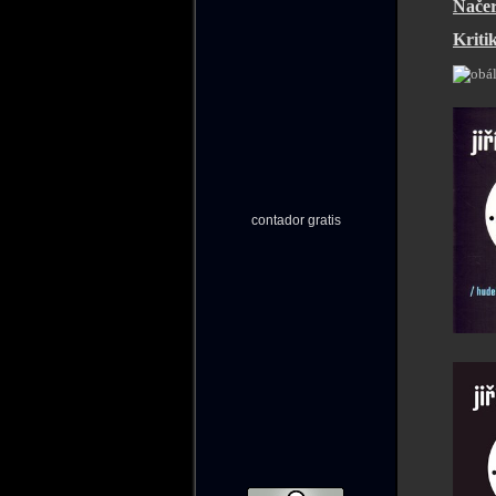
Načer
Kriti
contador gratis