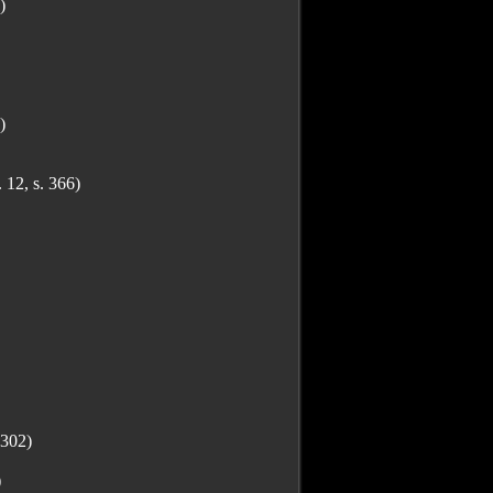
)
)
 12, s. 366)
 302)
)