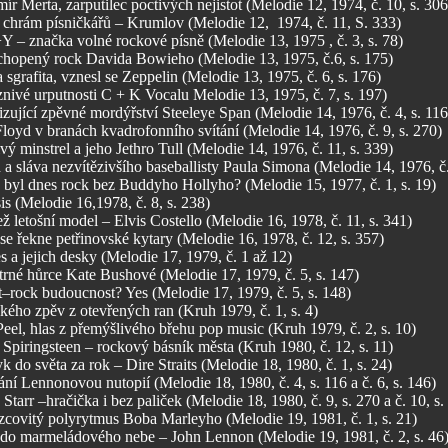
ír Merta, zarputilec poctivých nejistot (Melodie 12, 1974, č. 10, s. 306
i chrám písničkářů – Krumlov (Melodie 12, 1974, č. 11, S. 333)
 – značka volné rockové písně (Melodie 13, 1975 , č. 3, s. 78)
hopený rock Davida Bowieho (Melodie 13, 1975, č.6, s. 175)
 sgrafita, vznesl se Zeppelin (Melodie 13, 1975, č. 6, s. 176)
nivé urputnosti C + K Vocalu Melodie 13, 1975, č. 7, s. 197)
izující zpěvné mordýřství Steeleye Span (Melodie 14, 1976, č. 4, s. 116
loyd v branách kvadrofonního svítání (Melodie 14, 1976, č. 9, s. 270)
vý minstrel a jeho Jethro Tull (Melodie 14, 1976, č. 11, s. 339)
 a sláva nezvítězivšího baseballisty Paula Simona (Melodie 14, 1976, č.
 byl dnes rock bez Buddyho Hollyho? (Melodie 15, 1977, č. 1, s. 19)
s (Melodie 16,1978, č. 8, s. 238)
ž letošní model – Elvis Costello (Melodie 16, 1978, č. 11, s. 341)
e řekne petřinovské kytary (Melodie 16, 1978, č. 12, s. 357)
s a jejich desky (Melodie 17, 1979, č. 1 až 12)
trné hůrce Kate Bushové (Melodie 17, 1979, č. 5, s. 147)
–rock budoucnost? Yes (Melodie 17, 1979, č. 5, s. 148)
ého zpěv z otevřených ran (Kruh 1979, č. 1, s. 4)
eel, hlas z přemýšlivého břehu pop music (Kruh 1979, č. 2, s. 10)
Spiringsteen – rockový básník města (Kruh 1980, č. 12, s. 11)
k do světa za rok – Dire Straits (Melodie 18, 1980, č. 1, s. 24)
ní Lennonovou nutopií (Melodie 18, 1980, č. 4, s. 116 a č. 6, s. 146)
Starr –hračička i bez paliček (Melodie 18, 1980, č. 9, s. 270 a č. 10, s.
zcovitý polyrytmus Boba Marleyho (Melodie 19, 1981, č. 1, s. 21)
 do marmeládového nebe – John Lennon (Melodie 19, 1981, č. 2, s. 46