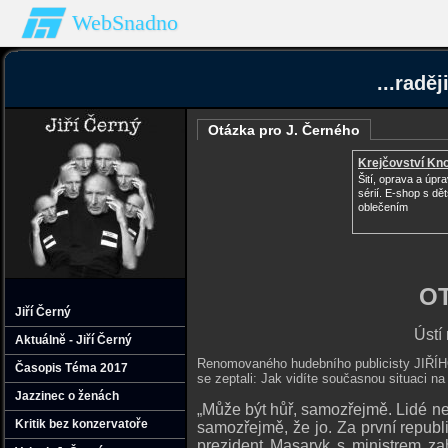
WebSnadno
...radě
Otázka pro J. Černého
Krejčovství Kno
Šití, oprava a úpr
sérií. E-shop s d
oblečením
OT
Jiří Černý
Ústí
Aktuálně - Jiří Černý
Renomovaného hudebního publicisty JIŘÍHO
Časopis Téma 2017
se zeptali: Jak vidíte současnou situaci na
Jazzinec o ženách
„Může být hůř, samozřejmě. Lidé ne
Kritik bez konzervatoře
samozřejmě, že jo. Za první republi
prezident Masaryk s ministrem za