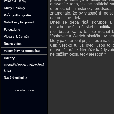
Valach J. Černý
otrávení z toho, jak se politické
onemocněl ministerský předseda a 
Knihy + články
znamenalo, že by vlastně tři nejsc
Pořady+Fotografie
nakonec neudělali.
Dnes se třeba říká: korupce a 
Nabídkový list pořadů
nejschopnějšího českého
politika
J
Fotogalerie
měl bratra Karla, ten se nechal
Voskovec a Werich písničku, ty
pe
Videa s J. Černým
který pak nemohl přijít Hradu na c
Různá videa
Čili: všecko tu už bylo. Jsou to
mravenčí práce. Nemůže každý zatř
Vzpomínky na Houpačku
nejbližším okolí, tedy alespoň.“
Odkazy
Ilustrační videa k návštěvní
knize
Návštěvní kniha
contador gratis