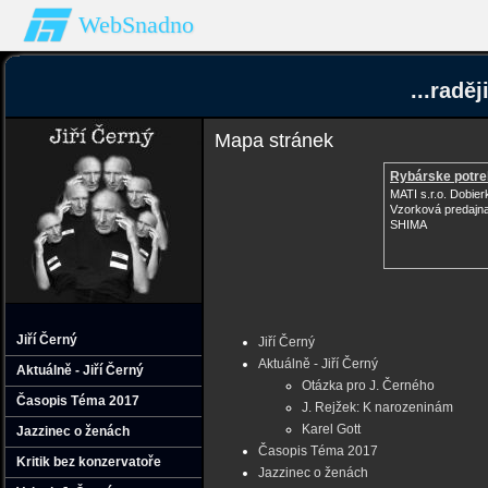
WebSnadno
...radě
Mapa stránek
Rybárske potr
MATI s.r.o. Dobie
Vzorková predajn
SHIMA
Jiří Černý
Jiří Černý
Aktuálně - Jiří Černý
Aktuálně - Jiří Černý
Otázka pro J. Černého
Časopis Téma 2017
J. Rejžek: K narozeninám
Karel Gott
Jazzinec o ženách
Časopis Téma 2017
Kritik bez konzervatoře
Jazzinec o ženách