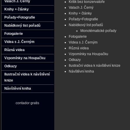
Valach J. Černý
Kritik bez konzervatoře
Valach J. Černý
Knihy + články
Knihy + články
Pořady+Fotografie
Pořady+Fotografie
Nabídkový list pořadů
Nabídkový list pořadů
Monotématické pořady
Fotogalerie
Fotogalerie
Videa s J. Černým
Videa s J. Černým
Různá videa
Různá videa
Vzpomínky na Houpačku
Vzpomínky na Houpačku
Odkazy
Ilustrační videa k návštěvní knize
Odkazy
Návštěvní kniha
Ilustrační videa k návštěvní
knize
Návštěvní kniha
contador gratis